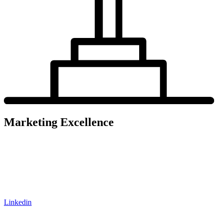
Marketing Excellence
Elisabethstraße 25
80796 München
T: +49(0)89/273 73 54-00
M: info@biesalski-company.com
Linkedin